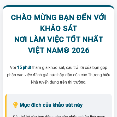
Skip to
main
CHÀO MỪNG BẠN ĐẾN VỚI
content
KHẢO SÁT
NƠI LÀM VIỆC TỐT NHẤT
VIỆT NAM® 2026
Với
15 phút
tham gia khảo sát, câu trả lời của bạn góp
phần vào việc đánh giá sức hấp dẫn của các Thương hiệu
Nhà tuyển dụng trên thị trường.
Mục đích của khảo sát này
Câu trả lời của bạn đóng góp vào những phân tích quan